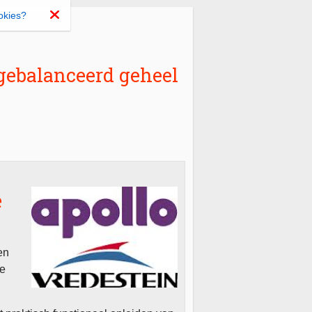
okies?
gebalanceerd geheel
e
en
le