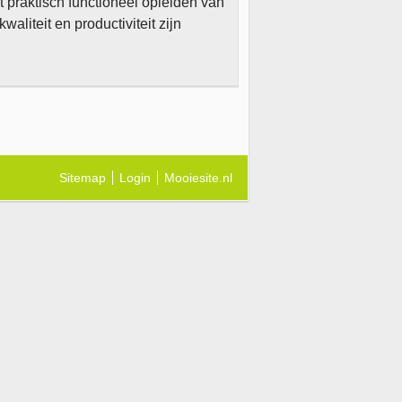
t praktisch functioneel opleiden van
aliteit en productiviteit zijn
Sitemap
Login
Mooiesite.nl