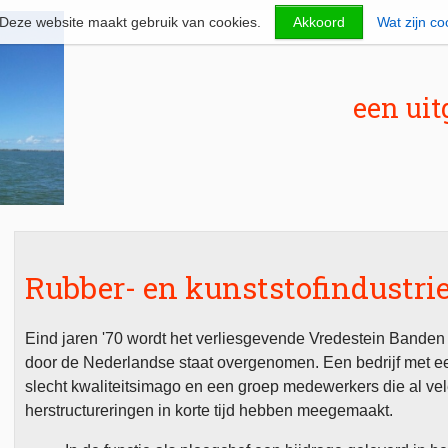
Deze website maakt gebruik van cookies.
Akkoord
Wat zijn co
een uit
Rubber- en kunststofindustri
Eind jaren '70 wordt het verliesgevende Vredestein Banden
door de Nederlandse staat overgenomen. Een bedrijf met e
slecht kwaliteitsimago en een groep medewerkers die al ve
herstructureringen in korte tijd hebben meegemaakt.