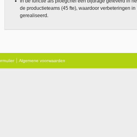
In de functie als ploegchef een bijdrage geleverd in he
de productieteams (45 fte), waardoor verbeteringen in kw
gerealiseerd.
ormulier
Algemene voorwaarden